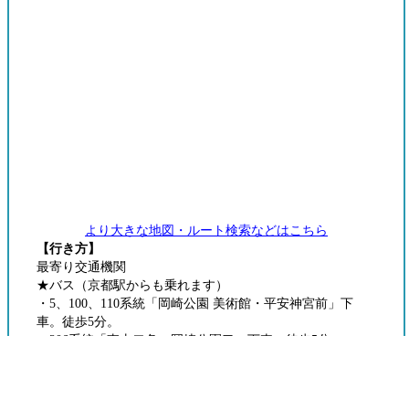
より大きな地図・ルート検索などはこちら
【行き方】
最寄り交通機関
★バス（京都駅からも乗れます）
・5、100、110系統「岡崎公園 美術館・平安神宮前」下
車。徒歩5分。
・206系統「東山二条・岡崎公園口」下車。徒歩5分。
★電車
・京都市営地下鉄東西線「東山駅」下車。徒歩10分。